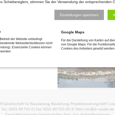
des Schiebereglers, stimmen Sie der Verwendung der entsprechenden C
Einstellungen speichern
A
h
Google Maps
 Betrieb der Website unbedingt
Für die Darstellung von Karten auf die
 bestimmte Webseitenfunktionen nicht
von Google Maps. Für die Funktionalit
endung). Essenzielle Cookies können
Cookies des Anbieters gesetzt werden
 werden.
sellschaft für Bauplanung, Bauleitung, Projektsteuerung mbH | Losch
Tel.: 0351-80 715-0 | Fax: 0351-80 715-20 | E-Mail:
info@ib-roeder.de
Geschäftsführender Gesellschafter: Dipl.-Ing. André Wiedemann