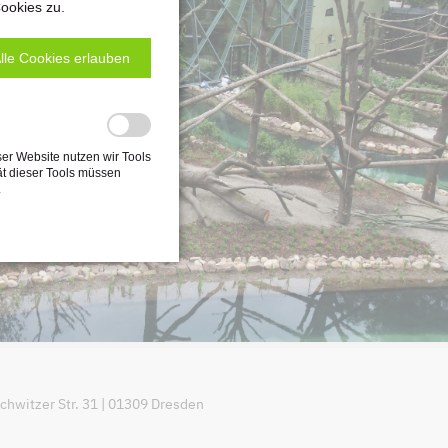
ookies zu.
lle Cookies erlauben
ser Website nutzen wir Tools
ät dieser Tools müssen
.
witzer Str. 31 | 01309 Dresden