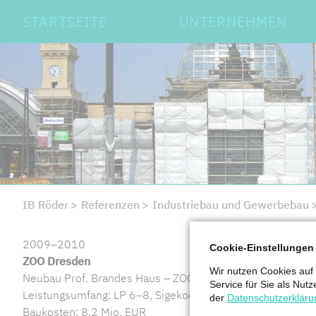
Navigation
STARTSEITE
UNTERNEHMEN
überspringen
IB Röder
Referenzen
Industriebau und Gewerbebau
2009–2010
Cookie-Einstellungen
ZOO Dresden
Wir nutzen Cookies auf
Neubau Prof. Brandes Haus – ZOO Dresden
Service für Sie als Nutz
Leistungsumfang: LP 6–8, Sigekoord.
der
Datenschutzerkläru
Baukosten: 8,2 Mio. EUR