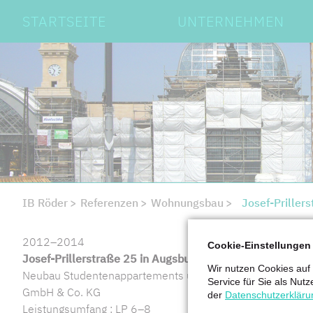
Navigation
STARTSEITE
UNTERNEHMEN
überspringen
IB Röder
Referenzen
Wohnungsbau
Josef-Priller
2012–2014
Cookie-Einstellungen
Josef-Prillerstraße 25 in Augsburg
Wir nutzen Cookies auf
Neubau Studentenappartements und barrierefreies Wohne
Service für Sie als Nutz
GmbH & Co. KG
der
Datenschutzerkläru
Leistungsumfang : LP 6–8