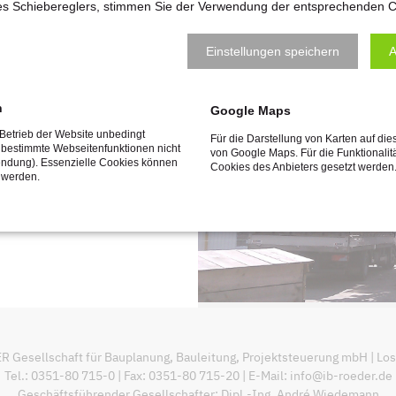
des Schiebereglers, stimmen Sie der Verwendung der entsprechenden C
Einstellungen speichern
A
h
Google Maps
 Betrieb der Website unbedingt
Für die Darstellung von Karten auf die
 bestimmte Webseitenfunktionen nicht
von Google Maps. Für die Funktionalit
endung). Essenzielle Cookies können
Cookies des Anbieters gesetzt werden
 werden.
sellschaft für Bauplanung, Bauleitung, Projektsteuerung mbH | Losch
Tel.: 0351-80 715-0 | Fax: 0351-80 715-20 | E-Mail:
info@ib-roeder.de
Geschäftsführender Gesellschafter: Dipl.-Ing. André Wiedemann