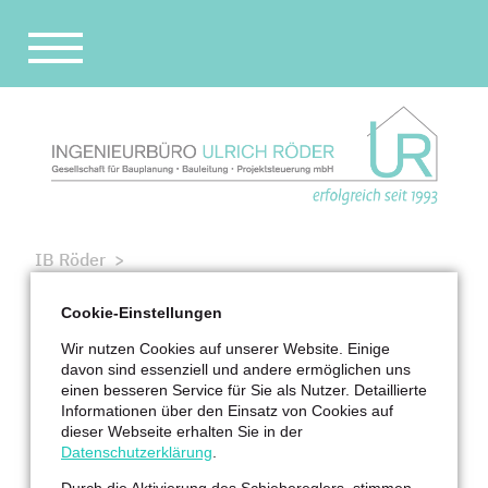
Navigation
überspringen
STARTSEITE
UNTERNEHMEN
REFERENZEN
IB Röder
PARTNER
Referenzen
STELLENANGEBOT
Industriebau und Gewerbebau
Cookie-Einstellungen
Fabrikstraße 11 in Dresden
Wir nutzen Cookies auf unserer Website. Einige
KONTAKT
davon sind essenziell und andere ermöglichen uns
einen besseren Service für Sie als Nutzer. Detaillierte
ab 2025 in Realisierung
Informationen über den Einsatz von Cookies auf
Fabrikstraße 11 in Dresden
dieser Webseite erhalten Sie in der
Fleischfabrik Dresden – Haus 1 Errichtung eines
Datenschutzerklärung
.
Bürogebäudes mit Parkhaus
Durch die Aktivierung des Schiebereglers, stimmen