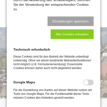
Genesis Craticium GmbH & Co. KG
Sie der Verwendung der entsprechenden Cookies
Leistungsumfang: Bauüberwachung LP 8
zu.
Baukosten: ca. 16 Mio. EUR
Einstellungen speichern
Alle Cookies erlauben
Technisch erforderlich
Diese Cookies sind für den Betrieb der Website unbedingt
notwendig. Ohne sie wären bestimmte Webseitenfunktionen
nicht möglich (z.B. Formularversendung). Essenzielle
Cookies können daher auch nicht abgelehnt werden.
Google Maps
Für die Darstellung von Karten auf dieser Website nutzen wir
Tools von Google Maps. Für die Funktionalität dieser Tools
müssen Cookies des Anbieters gesetzt werden.